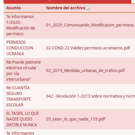
Asunto
Nombre del archivo
Te informamos
1/2020.-
01_2020_Comunicando_Modificacion_permisos.
Modificación de
permisos
PERMISOS
CONDUCCION
02-COND-22 Validez permisos ucranianos.pdf
UCRANIA
Re:Puede patinete
electrico circular
02_2019_Medidas_urbanas_de_trafico.pdf
por vía
interurbana?
Re:CUANTÍA
SEGURO
042 - Resolución 1-2013 sobre normativa y nor
TRANSPORTE
ESCOLAR
EL TASER, LO QUE
NADIE QUISO
05_taser_lo_que_nadie_159.pdf
DECIRLE NUNCA
Te informamos