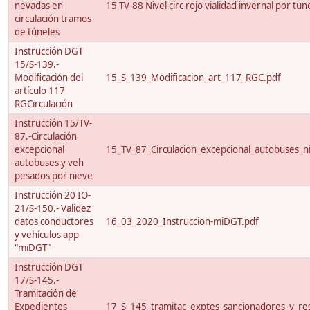
nevadas en
15 TV-88 Nivel circ rojo vialidad invernal por tun
circulación tramos
de túneles
Instrucción DGT
15/S-139.-
Modificación del
15_S_139_Modificacion_art_117_RGC.pdf
artículo 117
RGCirculación
Instrucción 15/TV-
87.-Circulación
excepcional
15_TV_87_Circulacion_excepcional_autobuses_ni
autobuses y veh
pesados por nieve
Instrucción 20 IO-
21/S-150.- Validez
datos conductores
16_03_2020_Instruccion-miDGT.pdf
y vehículos app
"miDGT"
Instrucción DGT
17/S-145.-
Tramitación de
Expedientes
17_S_145_tramitac_exptes_sancionadores_y_res