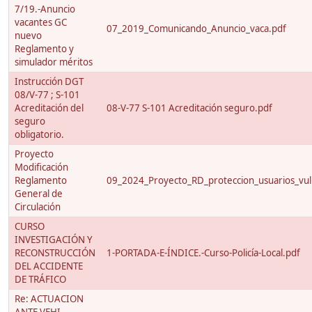
7/19.-Anuncio
vacantes GC
07_2019_Comunicando_Anuncio_vaca.pdf
nuevo
Reglamento y
simulador méritos
Instrucción DGT
08/V-77 ; S-101
Acreditación del
08-V-77 S-101 Acreditación seguro.pdf
seguro
obligatorio.
Proyecto
Modificación
Reglamento
09_2024_Proyecto_RD_proteccion_usuarios_vuln
General de
Circulación
CURSO
INVESTIGACIÓN Y
RECONSTRUCCIÓN
1-PORTADA-E-ÍNDICE.-Curso-Policía-Local.pdf
DEL ACCIDENTE
DE TRÁFICO
Re: ACTUACION