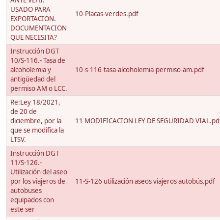
ANTE VEHI.
USADO PARA
10-Placas-verdes.pdf
EXPORTACION.
DOCUMENTACION
QUE NECESITA?
Instrucción DGT
10/S-116.- Tasa de
alcoholemia y
10-s-116-tasa-alcoholemia-permiso-am.pdf
antigüedad del
permiso AM o LCC.
Re:Ley 18/2021,
de 20 de
diciembre, por la
11 MODIFICACION LEY DE SEGURIDAD VIAL.pd
que se modifica la
LTSV.
Instrucción DGT
11/S-126.-
Utilización del aseo
por los viajeros de
11-S-126 utilización aseos viajeros autobús.pdf
autobuses
equipados con
este ser