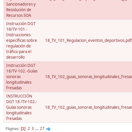
Sancionadores y
Resolución de
Recursos SOA
Instrucción DGT
18/TV-101.-
Instrucciones
específicas sobre
18_TV_101_Regulacion_eventos_deportivos.pdf
regulación de
tráfico para el
desarrollo
Instrucción DGT
18/TV-102.-Guías
sonoras
18_TV_102_guias_sonoras_longitudinales_fresa
longitudinales
fresadas
INSTRUCCIÓN
DGT 18 /TV-102.-
Guías sonoras
18_TV_102_guias_sonoras_longitudinales_fresa
longitudinales
fresadas
2
3
...
27
Páginas
1