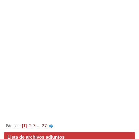
2
3
...
27
Páginas
1
Lista de archivos adjuntos