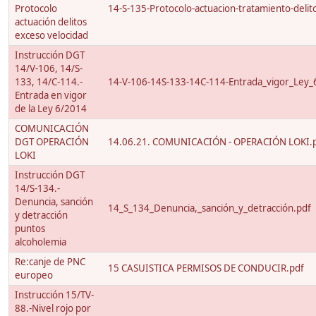
Protocolo
14-S-135-Protocolo-actuacion-tratamiento-delito
actuación delitos
exceso velocidad
Instrucción DGT
14/V-106, 14/S-
133, 14/C-114.-
14-V-106-14S-133-14C-114-Entrada_vigor_Ley_
Entrada en vigor
de la Ley 6/2014
COMUNICACIÓN
DGT OPERACIÓN
14.06.21. COMUNICACIÓN - OPERACIÓN LOKI.
LOKI
Instrucción DGT
14/S-134.-
Denuncia, sanción
14_S_134_Denuncia,_sanción_y_detracción.pdf
y detracción
puntos
alcoholemia
Re:canje de PNC
15 CASUISTICA PERMISOS DE CONDUCIR.pdf
europeo
Instrucción 15/TV-
88.-Nivel rojo por