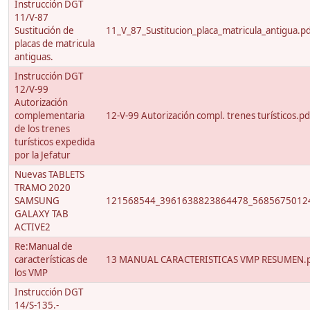
Instrucción DGT
11/V-87
Sustitución de
11_V_87_Sustitucion_placa_matricula_antigua.p
placas de matricula
antiguas.
Instrucción DGT
12/V-99
Autorización
complementaria
12-V-99 Autorización compl. trenes turísticos.pd
de los trenes
turísticos expedida
por la Jefatur
Nuevas TABLETS
TRAMO 2020
SAMSUNG
121568544_3961638823864478_56856750124
GALAXY TAB
ACTIVE2
Re:Manual de
características de
13 MANUAL CARACTERISTICAS VMP RESUMEN.
los VMP
Instrucción DGT
14/S-135.-