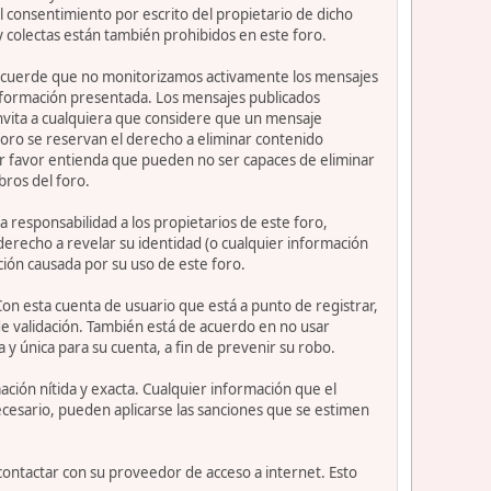
 consentimiento por escrito del propietario de dicho
 colectas están también prohibidos en este foro.
or recuerde que no monitorizamos activamente los mensajes
información presentada. Los mensajes publicados
e invita a cualquiera que considere que un mensaje
 foro se reservan el derecho a eliminar contenido
or favor entienda que pueden no ser capaces de eliminar
bros del foro.
 responsabilidad a los propietarios de este foro,
l derecho a revelar su identidad (o cualquier información
ción causada por su uso de este foro.
Con esta cuenta de usuario que está a punto de registrar,
e validación. También está de acuerdo en no usar
nica para su cuenta, a fin de prevenir su robo.
ción nítida y exacta. Cualquier información que el
necesario, pueden aplicarse las sanciones que se estimen
contactar con su proveedor de acceso a internet. Esto