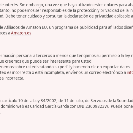
 de interés. Sin embargo, una vez que haya utilizado estos enlaces para 
tanto, no podemos ser responsables de la protección y privacidad de la inf
ad. Debe tener cuidado y consultar la declaración de privacidad aplicable a
de Afiliados de Amazon EU, un programa de publicidad para afiliados dis
aces a
Amazon.es
rmación personal a terceros a menos que tengamos su permiso o la ley n
que creemos que puede ser interesante para usted.
enemos sobre usted visitando su perfil y haciendo clic en exportar datos.
ed es incorrecta o está incompleta, envíenos un correo electrónico a
inf
a incorrecta.
artículo 10 de la Ley 34/2002, de 11 de julio, de Servicios de la Sociedad
ar de dominio web es Caridad García García con DNI 23009823W. Puede pone
.