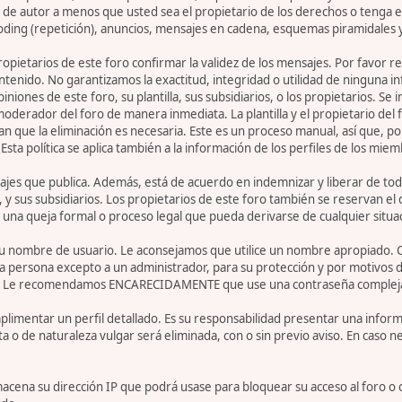
de autor a menos que usted sea el propietario de los derechos o tenga el
oding (repetición), anuncios, mensajes en cadena, esquemas piramidales y
 propietarios de este foro confirmar la validez de los mensajes. Por fav
ntenido. No garantizamos la exactitud, integridad o utilidad de ninguna 
iniones de este foro, su plantilla, sus subsidiarios, o los propietarios. S
 moderador del foro de manera inmediata. La plantilla y el propietario del
n que la eliminación es necesaria. Este es un proceso manual, así que, p
ta política se aplica también a la información de los perfiles de los miem
jes que publica. Además, está de acuerdo en indemnizar y liberar de toda
la, y sus subsidiarios. Los propietarios de este foro también se reservan e
 una queja formal o proceso legal que pueda derivarse de cualquier situa
r su nombre de usuario. Le aconsejamos que utilice un nombre apropiado. 
 persona excepto a un administrador, para su protección y por motivos d
. Le recomendamos ENCARECIDAMENTE que use una contraseña compleja y ú
limentar un perfil detallado. Es su responsabilidad presentar una informa
ta o de naturaleza vulgar será eliminada, con o sin previo aviso. En caso 
acena su dirección IP que podrá usase para bloquear su acceso al foro o 