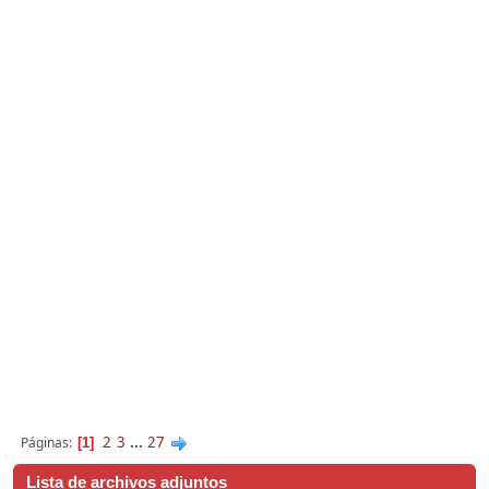
2
3
...
27
Páginas
1
Lista de archivos adjuntos