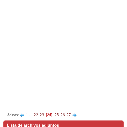
1
...
22
23
25
26
27
Páginas
24
Lista de archivos adjuntos