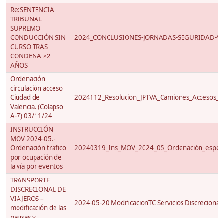
Re:SENTENCIA
TRIBUNAL
SUPREMO
CONDUCCIÓN SIN
2024_CONCLUSIONES-JORNADAS-SEGURIDAD-V
CURSO TRAS
CONDENA >2
AÑOS
Ordenación
circulación acceso
Ciudad de
2024112_Resolucion_JPTVA_Camiones_Accesos
Valencia. (Colapso
A-7) 03/11/24
INSTRUCCIÓN
MOV 2024-05.-
Ordenación tráfico
20240319_Ins_MOV_2024_05_Ordenación_especi
por ocupación de
la vía por eventos
TRANSPORTE
DISCRECIONAL DE
VIAJEROS –
2024-05-20 ModificacionTC Servicios Discreciona
modificación de las
pausas y