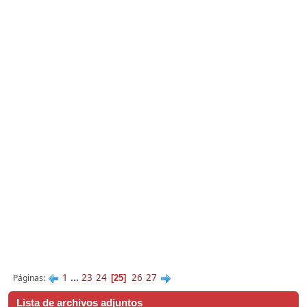
1
...
23
24
26
27
Páginas
25
Lista de archivos adjuntos