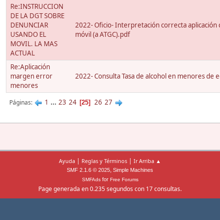
Re:INSTRUCCION
DE LA DGT SOBRE
DENUNCIAR
2022- Oficio- Interpretación correcta aplicación
USANDO EL
móvil (a ATGC).pdf
MOVIL. LA MAS
ACTUAL
Re:Aplicación
margen error
2022- Consulta Tasa de alcohol en menores de 
menores
1
...
23
24
26
27
Páginas
25
|
|
Ayuda
Reglas y Términos
Ir Arriba ▲
,
SMF 2.1.6 © 2025
Simple Machines
for
SMFAds
Free Forums
Page generada en 0.235 segundos con 17 consultas.