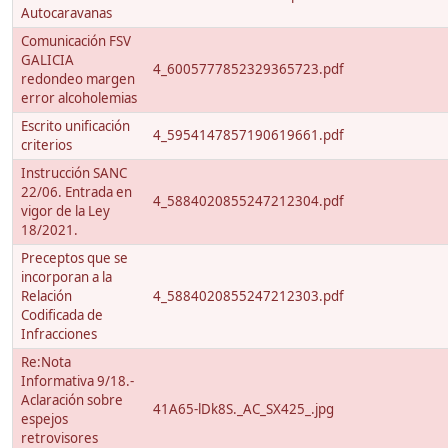
Autocaravanas
Comunicación FSV
GALICIA
4_6005777852329365723.pdf
redondeo margen
error alcoholemias
Escrito unificación
4_5954147857190619661.pdf
criterios
Instrucción SANC
22/06. Entrada en
4_5884020855247212304.pdf
vigor de la Ley
18/2021.
Preceptos que se
incorporan a la
Relación
4_5884020855247212303.pdf
Codificada de
Infracciones
Re:Nota
Informativa 9/18.-
Aclaración sobre
41A65-lDk8S._AC_SX425_.jpg
espejos
retrovisores