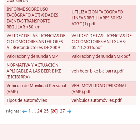
Guardia Civil.
INFORME SOBRE USO
UTILIZACION TACOGRAFO
TACÓGRAFO ACTIVIDADES
LINEAS REGULARES 50 KM
EXENTAS TRANSPORTE
ATGC (1).pdf
REGULAR <50 km
VALIDEZ DE LAS LICENCIAS DE
VALIDEZ-DE-LAS-LICENCIAS-DE-
CICLOMOTORES ANTERIORES
CICLOMOTORES-ANTIGUAS-
AL RGConductores DE 2009
05.11.2016.pdf
Valoración y denuncia VMP
Valoración y denuncia VMP.pdf
NORMATIVA Y ACTUACIÓN
APLICABLE A LAS BEER-BIKE
veh beer bike bicibarra.pdf
(BICIBIRRA)
Vehículo de Movilidad Personal
VEH. MOVILIDAD PERSONAL
(VMP)
(VMP).pdf
Tipos de automóviles
vehículos automóviles.pdf
1
...
24
25
27
Páginas
26