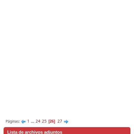
1
...
24
25
27
Páginas
26
Lista de archivos adjuntos