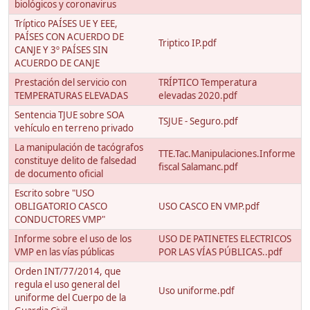
biológicos y coronavirus
Tríptico PAÍSES UE Y EEE,
PAÍSES CON ACUERDO DE
Triptico IP.pdf
CANJE Y 3º PAÍSES SIN
ACUERDO DE CANJE
Prestación del servicio con
TRÍPTICO Temperatura
TEMPERATURAS ELEVADAS
elevadas 2020.pdf
Sentencia TJUE sobre SOA
TSJUE - Seguro.pdf
vehículo en terreno privado
La manipulación de tacógrafos
TTE.Tac.Manipulaciones.Informe
constituye delito de falsedad
fiscal Salamanc.pdf
de documento oficial
Escrito sobre "USO
OBLIGATORIO CASCO
USO CASCO EN VMP.pdf
CONDUCTORES VMP"
Informe sobre el uso de los
USO DE PATINETES ELECTRICOS
VMP en las vías públicas
POR LAS VÍAS PÚBLICAS..pdf
Orden INT/77/2014, que
regula el uso general del
Uso uniforme.pdf
uniforme del Cuerpo de la