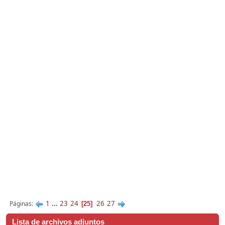
1
...
23
24
26
27
Páginas
25
Lista de archivos adjuntos