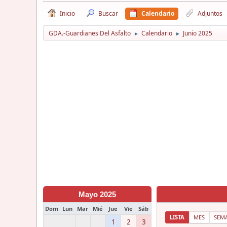
Inicio
Buscar
Calendario
Adjuntos
GDA.-Guardianes Del Asfalto
Calendario
Junio 2025
►
►
Mayo 2025
Dom
Lun
Mar
Mié
Jue
Vie
Sáb
LISTA
MES
SEM
1
2
3