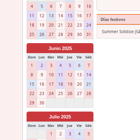
4
5
6
7
8
9
10
11
12
13
14
15
16
17
Días festivos
18
19
20
21
22
23
24
Summer Solstice (Sá
25
26
27
28
29
30
31
Junio 2025
Dom
Lun
Mar
Mié
Jue
Vie
Sáb
1
2
3
4
5
6
7
8
9
10
11
12
13
14
15
16
17
18
19
20
21
22
23
24
25
26
27
28
29
30
Julio 2025
Dom
Lun
Mar
Mié
Jue
Vie
Sáb
1
2
3
4
5