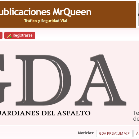
Registrarse
Te
de
Noticias:
GDA PREMIUM VIP
A