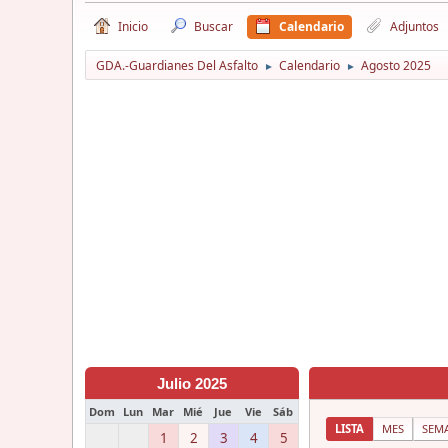
Inicio
Buscar
Calendario
Adjuntos
GDA.-Guardianes Del Asfalto
Calendario
Agosto 2025
►
►
Julio 2025
Dom
Lun
Mar
Mié
Jue
Vie
Sáb
LISTA
MES
SEM
1
2
3
4
5