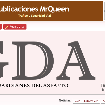
Registrarse
Te
de
Noticias:
GDA PREMIUM VIP
A