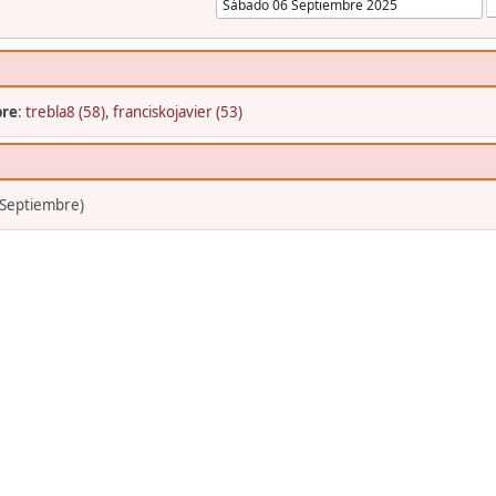
bre
:
trebla8 (58)
,
franciskojavier (53)
 Septiembre)