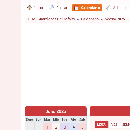
Inicio
Buscar
Calendario
Adjuntos
GDA.-Guardianes Del Asfalto
Calendario
Agosto 2025
►
►
Julio 2025
Dom
Lun
Mar
Mié
Jue
Vie
Sáb
LISTA
MES
SEM
1
2
3
4
5