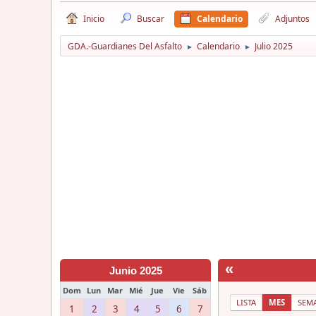
Inicio
Buscar
Calendario
Adjuntos
GDA.-Guardianes Del Asfalto
Calendario
Julio 2025
►
►
«
Junio 2025
Dom
Lun
Mar
Mié
Jue
Vie
Sáb
LISTA
MES
SEM
1
2
3
4
5
6
7