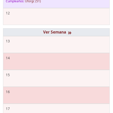
Cumpleaños:
Uforgc
(51)
12
»
13
14
15
16
17