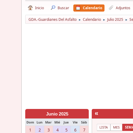
Inicio
Buscar
Calendario
Adjuntos
GDA.-Guardianes Del Asfalto
Calendario
Julio 2025
S
►
►
►
«
Junio 2025
Dom
Lun
Mar
Mié
Jue
Vie
Sáb
LISTA
MES
SEM
1
2
3
4
5
6
7