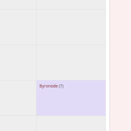
Byronside
(7)