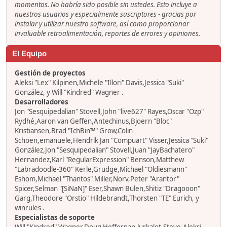
momentos. No habría sido posible sin ustedes. Esto incluye a
nuestros usuarios y especialmente suscriptores - gracias por
instalar y utilizar nuestro software, así como proporcionar
invaluable retroalimentación, reportes de errores y opiniones.
El Equipo
Gestión de proyectos
Aleksi "Lex" Kilpinen,Michele "Illori" Davis,Jessica "Suki"
González, y Will "Kindred" Wagner .
Desarrolladores
Jon "Sesquipedalian" Stovell,John "live627" Rayes,Oscar "Ozp"
Rydhé,Aaron van Geffen,Antechinus,Bjoern "Bloc"
Kristiansen,Brad "IchBin™" Grow,Colin
Schoen,emanuele,Hendrik Jan "Compuart" Visser,Jessica "Suki"
González,Jon "Sesquipedalian" Stovell,Juan "JayBachatero"
Hernandez,Karl "RegularExpression" Benson,Matthew
"Labradoodle-360" Kerle,Grudge,Michael "Oldiesmann"
Eshom,Michael "Thantos" Miller,Norv,Peter "Arantor"
Spicer,Selman "[SiNaN]" Eser,Shawn Bulen,Shitiz "Dragooon"
Garg,Theodore "Orstio" Hildebrandt,Thorsten "TE" Eurich, y
winrules .
Especialistas de soporte