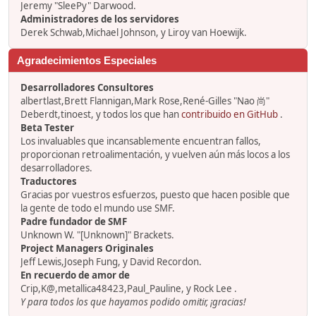
Jeremy "SleePy" Darwood.
Administradores de los servidores
Derek Schwab,Michael Johnson, y Liroy van Hoewijk.
Agradecimientos Especiales
Desarrolladores Consultores
albertlast,Brett Flannigan,Mark Rose,René-Gilles "Nao 尚"
Deberdt,tinoest, y todos los que han
contribuido en GitHub
.
Beta Tester
Los invaluables que incansablemente encuentran fallos,
proporcionan retroalimentación, y vuelven aún más locos a los
desarrolladores.
Traductores
Gracias por vuestros esfuerzos, puesto que hacen posible que
la gente de todo el mundo use SMF.
Padre fundador de SMF
Unknown W. "[Unknown]" Brackets.
Project Managers Originales
Jeff Lewis,Joseph Fung, y David Recordon.
En recuerdo de amor de
Crip,K@,metallica48423,Paul_Pauline, y Rock Lee .
Y para todos los que hayamos podido omitir, ¡gracias!