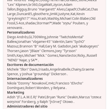
Will "Kindred" Wagner,Doug Heffernan,lurkalot,Steve,Aleksi
"Lex" Kilpinen,br360,GigaWatt,ziycon,Adam
Tallon,Bigguy,Bruno "margarett" Alves,CapadY,ChalkCat,Chas
Large,Duncan85,gbsothere,JimM,Justyne,Kat,Kevin
"greyknight17" Hou,Krash,Mashby,Michael Colin Blaber,Old
Fossil,S-Ace,shadav,Storman™,Wade "sησω" Poulsen, y
xenovanis .
Personalizadores
Diego Andrés,GL700Wing,Johnnie "TwitchisMental"
Ballew,Jonathan "vbgamer45" Valentin,Sami "SychO"
Mazouz,Brannon "B" Hall,Gary M. Gadsdon,Jack "akabugeyes"
Thorsen,Jason "JBlaze" Clemons,Joey "Tyrsson"
Smith,Kays,Michael "Mick." Gomez,NanoSector,Ricky.,Russell
"NEND" Najar, y SA™ .
Escritores de documentación
Michele "Illori" Davis,Irisado,AngelinaBelle,Chainy,Graeme
Spence, y Joshua "groundup" Dickerson .
Internacionalizadores
Nikola "Dzonny" Novaković,m4z,Francisco "d3vcho"
Domínguez,Robert Monden, y Relyana .
Marketing
Adish "(F.L.A.M.E.R)" Patel,Bryan "Runic" Deakin,Marcus "cσσкιє
мσηѕтєя" Forsberg, y Ralph "[n3rve]" Otowo .
Administradores del sitio