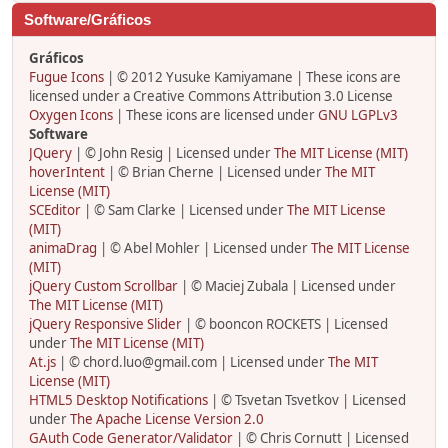
Software/Gráficos
Gráficos
Fugue Icons
| © 2012 Yusuke Kamiyamane | These icons are
licensed under a Creative Commons Attribution 3.0 License
Oxygen Icons
| These icons are licensed under
GNU LGPLv3
Software
JQuery
| © John Resig | Licensed under
The MIT License (MIT)
hoverIntent
| © Brian Cherne | Licensed under
The MIT
License (MIT)
SCEditor
| © Sam Clarke | Licensed under
The MIT License
(MIT)
animaDrag
| © Abel Mohler | Licensed under
The MIT License
(MIT)
jQuery Custom Scrollbar
| © Maciej Zubala | Licensed under
The MIT License (MIT)
jQuery Responsive Slider
| © booncon ROCKETS | Licensed
under
The MIT License (MIT)
At.js
| © chord.luo@gmail.com | Licensed under
The MIT
License (MIT)
HTML5 Desktop Notifications
| © Tsvetan Tsvetkov | Licensed
under
The Apache License Version 2.0
GAuth Code Generator/Validator
| © Chris Cornutt | Licensed