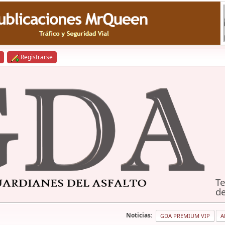
Registrarse
Te
de
Noticias:
GDA PREMIUM VIP
A