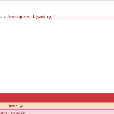
cs
Forum topics with keyword "rgcir"
►
Tema
l de Circulación.