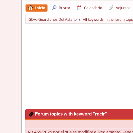
Inicio
Buscar
Calendario
Adjuntos
GDA.-Guardianes Del Asfalto
All keywords in the forum topi
►
Forum topics with keyword "rgcir"
RD 465/2025 por el que se modifica el Reglamento Genera