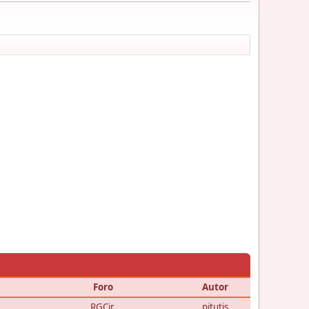
Foro
Autor
RGCir.
pitutis