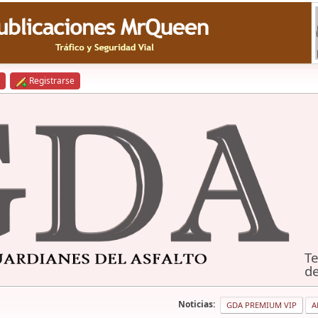
Registrarse
Te
de
Noticias:
GDA PREMIUM VIP
A