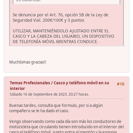
Se denuncia por el Art. 76, opción 5B de la Ley de
Seguridad Vial. 200€/100€ y 3 puntos
UTILIZAR, MANTENIÉNDOLO AJUSTADO ENTRE EL
CASCO Y LA CABEZA DEL USUARIO, UN DISPOSITIVO
DE TELEFONÍA MÓVIL MIENTRAS CONDUCE.
Muchísimas gracias!!
Temas Profesionales
/
Casco y teléfono móvil en su
#10
interior
Sábado 16 de Septiembre de 2023. 20:27 horas.
Buenas tardes, consulta que formulo, por si a algún
compañero se le ha dado el caso.
Vengo observando como cada día son más los conductores de
motocicleta que circulando tienen introducido en el interior del
casco el teléfono móvil, sujeto entre el mentón y la esponja