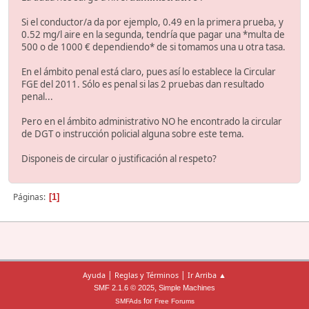
Si el conductor/a da por ejemplo, 0.49 en la primera prueba, y
0.52 mg/l aire en la segunda, tendría que pagar una *multa de
500 o de 1000 € dependiendo* de si tomamos una u otra tasa.
En el ámbito penal está claro, pues así lo establece la Circular
FGE del 2011. Sólo es penal si las 2 pruebas dan resultado
penal...
Pero en el ámbito administrativo NO he encontrado la circular
de DGT o instrucción policial alguna sobre este tema.
Disponeis de circular o justificación al respeto?
Páginas
1
|
|
Ayuda
Reglas y Términos
Ir Arriba ▲
,
SMF 2.1.6 © 2025
Simple Machines
for
SMFAds
Free Forums