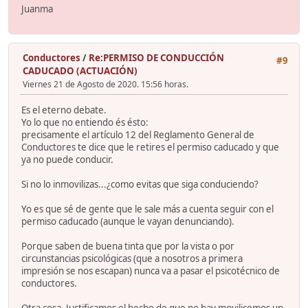
Juanma
Conductores
/
Re:PERMISO DE CONDUCCIÓN
#9
CADUCADO (ACTUACIÓN)
Viernes 21 de Agosto de 2020. 15:56 horas.
Es el eterno debate.
Yo lo que no entiendo és ésto:
precisamente el artículo 12 del Reglamento General de
Conductores te dice que le retires el permiso caducado y que
ya no puede conducir.
Si no lo inmovilizas...¿como evitas que siga conduciendo?
Yo es que sé de gente que le sale más a cuenta seguir con el
permiso caducado (aunque le vayan denunciando).
Porque saben de buena tinta que por la vista o por
circunstancias psicológicas (que a nosotros a primera
impresión se nos escapan) nunca va a pasar el psicotécnico de
conductores.
Otra cosa. Justificamos el hecho de que no hay movilicemos un