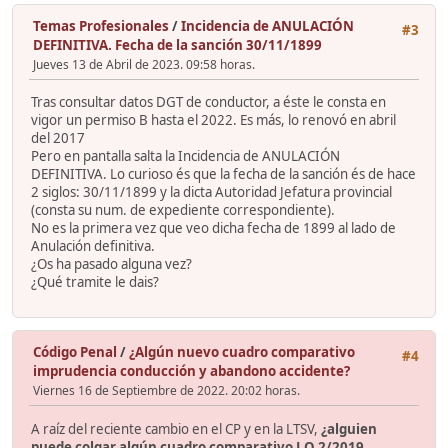
Temas Profesionales
/
Incidencia de ANULACIÓN
#3
DEFINITIVA. Fecha de la sanción 30/11/1899
Jueves 13 de Abril de 2023. 09:58 horas.
Tras consultar datos DGT de conductor, a éste le consta en
vigor un permiso B hasta el 2022. Es más, lo renovó en abril
del 2017
Pero en pantalla salta la Incidencia de ANULACIÓN
DEFINITIVA. Lo curioso és que la fecha de la sanción és de hace
2 siglos: 30/11/1899 y la dicta Autoridad Jefatura provincial
(consta su num. de expediente correspondiente).
No es la primera vez que veo dicha fecha de 1899 al lado de
Anulación definitiva.
¿Os ha pasado alguna vez?
¿Qué tramite le dais?
Código Penal
/
¿Algún nuevo cuadro comparativo
#4
imprudencia conducción y abandono accidente?
Viernes 16 de Septiembre de 2022. 20:02 horas.
A raíz del reciente cambio en el CP y en la LTSV,
¿alguien
puede colgar algún cuadro comparativo LO 2/2019