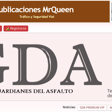
Registrarse
Te
de
Noticias:
GDA PREMIUM VIP
A