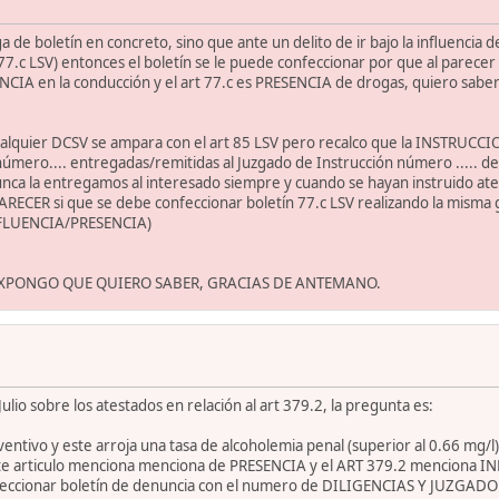
de boletín en concreto, sino que ante un delito de ir bajo la influencia d
7.c LSV) entonces el boletín se le puede confeccionar por que al parece
NCIA en la conducción y el art 77.c es PRESENCIA de drogas, quiero sabe
cualquier DCSV se ampara con el art 85 LSV pero recalco que la INSTRUCC
úmero.... entregadas/remitidas al Juzgado de Instrucción número ..... de..
 nunca la entregamos al interesado siempre y cuando se hayan instruido at
 PARECER si que se debe confeccionar boletín 77.c LSV realizando la mi
FLUENCIA/PRESENCIA)
EXPONGO QUE QUIERO SABER, GRACIAS DE ANTEMANO.
ulio sobre los atestados en relación al art 379.2, la pregunta es:
entivo y este arroja una tasa de alcoholemia penal (superior al 0.66 mg/l) 
 este articulo menciona menciona de PRESENCIA y el ART 379.2 menciona 
feccionar boletín de denuncia con el numero de DILIGENCIAS Y JUZGA