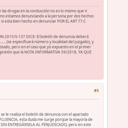
e las drogas en la conducción no es lo mismo que ir
r no estamos denunciando a la persona por dos hechos
r si esta bien hecho en denunciar POR EL ART 77.C
ION 2015/S-137 DICE: El boletín de denuncia deberá
... (se especificará número y localidad del Juzgado), y
estado, pero en el caso que yo expuesto en el primer
sma gestión que la NOTA INFORMATIVA 59/2018, YA QUE
#5
se le realiza el boletín de denuncia con el apartado
INFLUENCIA, esta duda me surge porque la mayoría de
DO SIN ENTREGÁRSELA AL PERJUDICADO, pero en este