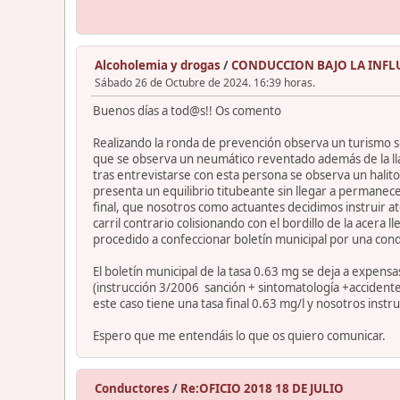
Alcoholemia y drogas
/
CONDUCCION BAJO LA INFL
Sábado 26 de Octubre de 2024. 16:39 horas.
Buenos días a tod@s!! Os comento
Realizando la ronda de prevención observa un turismo s
que se observa un neumático reventado además de la lla
tras entrevistarse con esta persona se observa un halitos
presenta un equilibrio titubeante sin llegar a permanece
final, que nosotros como actuantes decidimos instruir ate
carril contrario colisionando con el bordillo de la acer
procedido a confeccionar boletín municipal por una cond
El boletín municipal de la tasa 0.63 mg se deja a expensa
(instrucción 3/2006 sanción + sintomatología +acciden
este caso tiene una tasa final 0.63 mg/l y nosotros instr
Espero que me entendáis lo que os quiero comunicar.
Conductores
/
Re:OFICIO 2018 18 DE JULIO