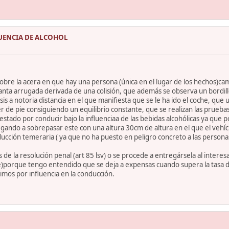
UENCIA DE ALCOHOL
obre la acera en que hay una persona (única en el lugar de los hechos)ca
nta arrugada derivada de una colisión, que además se observa un bordillo
is a notoria distancia en el que manifiesta que se le ha ido el coche, que 
r de pie consiguiendo un equilibrio constante, que se realizan las prueba
stado por conducir bajo la influenciaa de las bebidas alcohólicas ya que p
a llegando a sobrepasar este con una altura 30cm de altura en el que el veh
ucción temeraria ( ya que no ha puesto en peligro concreto a las persona
s de la resolución penal (art 85 lsv) o se procede a entregársela al inter
te)porque tengo entendido que se deja a expensas cuando supera la tasa 
uimos por influencia en la conducción.