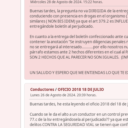
Miércoles 28 de Agosto de 2024. 15:22 horas.
Buenas tardes, la pregunta no va DIRIGIDA de la entrega 
conduciendo con presencia en drogas en el organismo (7
similares ( NON BIS IDEM) ya que el art 379.2 es INFLUE
entregándole boletín al perjudicado.
En cuanto a la entrega del boletín confeccionado ante 
contener la anotación "Se instruyen diligencias penales n
no se entregará al interesado..........por ello nosotros
párrafo estamos ante 2 hechos diferentes en el cual al
SON 2 HECHOS QUE AL PARECER NO SON IGUALES. (IN
UN SALUDO Y ESPERO QUE ME ENTIENDAS LO QUE TE 
Conductores
/
OFICIO 2018 18 DE JULIO
Lunes 26 de Agosto de 2024. 20:39 horas.
Buenas tardes, he esta leyendo el oficio 2018 del 18 de J
Cuando se le da el alto a un conductor en un control prev
77.c de la lsv entregándosela al perjudicado?? ya que
delitos CONTRA LA SEGURIDAD VIAL se tienen que con