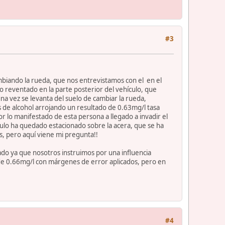
#3
mbiando la rueda, que nos entrevistamos con el en el
 reventado en la parte posterior del vehículo, que
una vez se levanta del suelo de cambiar la rueda,
s de alcohol arrojando un resultado de 0.63mg/l tasa
or lo manifestado de esta persona a llegado a invadir el
ículo ha quedado estacionado sobre la acera, que se ha
s, pero aquí viene mi pregunta!!
esado ya que nosotros instruimos por una influencia
de 0.66mg/l con márgenes de error aplicados, pero en
#4