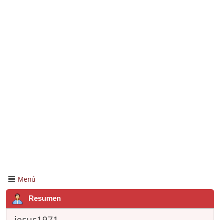
Menú
Resumen
jesus1971