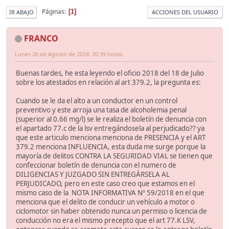
Páginas
1
IR ABAJO
ACCIONES DEL USUARIO
FRANCO
Lunes 26 de Agosto de 2024. 20:39 horas.
Buenas tardes, he esta leyendo el oficio 2018 del 18 de Julio
sobre los atestados en relación al art 379.2, la pregunta es:
Cuando se le da el alto a un conductor en un control
preventivo y este arroja una tasa de alcoholemia penal
(superior al 0.66 mg/l) se le realiza el boletín de denuncia con
el apartado 77.c de la lsv entregándosela al perjudicado?? ya
que este articulo menciona menciona de PRESENCIA y el ART
379.2 menciona INFLUENCIA, esta duda me surge porque la
mayoría de delitos CONTRA LA SEGURIDAD VIAL se tienen que
confeccionar boletín de denuncia con el numero de
DILIGENCIAS Y JUZGADO SIN ENTREGÁRSELA AL
PERJUDICADO, pero en este caso creo que estamos en el
mismo caso de la NOTA INFORMATIVA Nº 59/2018 en el que
menciona que el delito de conducir un vehículo a motor o
ciclomotor sin haber obtenido nunca un permiso o licencia de
conducción no era el mismo precepto que el art 77.K LSV,