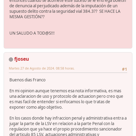
entonces cuando se acomete este suceso se le entrega boletín
de denuncia al perjudicado además de la imputación de un
supuesto delito contra la seguridad vial 384.3?? SE HACE LA
MISMA GESTIÓN??
UN SALUDO A TOD@S!!!
fjoseu
Martes 27 de Agosto de 2024. 08:58 horas.
#1
Buenos dias Franco
En mi opinion aunque tenemos esa nota informativa, es mas
una aclaracion de uso y protocolo de actuacion pero creo que
es mas facil de entender si enfocamos lo que tratas de
exponer como algo objetivo.
En los casos donde hay infraccion penal y administrativa entra a
jugar la parte de la LSV en relacion a la parte Penal con la
regulacion que ya hace el propio procedimiento sancionador
del articulo 85 LSV, actuaciones administrativas y