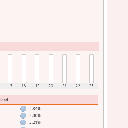
17
18
19
20
21
22
23
vidad
2.34%
2.30%
2.21%