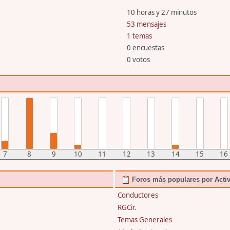
10 horas y 27 minutos
53 mensajes
1 temas
0 encuestas
0 votos
7
8
9
10
11
12
13
14
15
16
Foros más populares por Acti
Conductores
RGCir.
Temas Generales