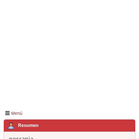
Menú
Resumen
nescania