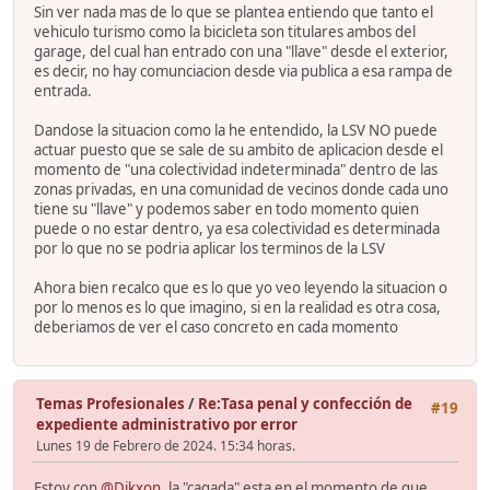
Sin ver nada mas de lo que se plantea entiendo que tanto el
vehiculo turismo como la bicicleta son titulares ambos del
garage, del cual han entrado con una "llave" desde el exterior,
es decir, no hay comunciacion desde via publica a esa rampa de
entrada.
Dandose la situacion como la he entendido, la LSV NO puede
actuar puesto que se sale de su ambito de aplicacion desde el
momento de "una colectividad indeterminada" dentro de las
zonas privadas, en una comunidad de vecinos donde cada uno
tiene su "llave" y podemos saber en todo momento quien
puede o no estar dentro, ya esa colectividad es determinada
por lo que no se podria aplicar los terminos de la LSV
Ahora bien recalco que es lo que yo veo leyendo la situacion o
por lo menos es lo que imagino, si en la realidad es otra cosa,
deberiamos de ver el caso concreto en cada momento
Temas Profesionales
/
Re:Tasa penal y confección de
#19
expediente administrativo por error
Lunes 19 de Febrero de 2024. 15:34 horas.
Estoy con
@Dikxon
, la "cagada" esta en el momento de que