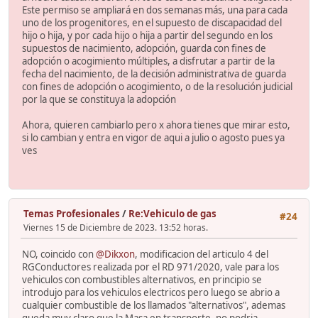
Este permiso se ampliará en dos semanas más, una para cada
uno de los progenitores, en el supuesto de discapacidad del
hijo o hija, y por cada hijo o hija a partir del segundo en los
supuestos de nacimiento, adopción, guarda con fines de
adopción o acogimiento múltiples, a disfrutar a partir de la
fecha del nacimiento, de la decisión administrativa de guarda
con fines de adopción o acogimiento, o de la resolución judicial
por la que se constituya la adopción
Ahora, quieren cambiarlo pero x ahora tienes que mirar esto,
si lo cambian y entra en vigor de aqui a julio o agosto pues ya
ves
Temas Profesionales
/
Re:Vehiculo de gas
#24
Viernes 15 de Diciembre de 2023. 13:52 horas.
NO, coincido con
@Dikxon
, modificacion del articulo 4 del
RGConductores realizada por el RD 971/2020, vale para los
vehiculos con combustibles alternativos, en principio se
introdujo para los vehiculos electricos pero luego se abrio a
cualquier combustible de los llamados "alternativos", ademas
queda muy claro que la Masa en transporte, no podria