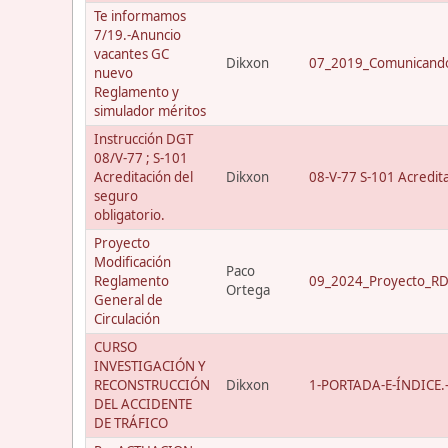
Te informamos
7/19.-Anuncio
vacantes GC
Dikxon
07_2019_Comunicando
nuevo
Reglamento y
simulador méritos
Instrucción DGT
08/V-77 ; S-101
Acreditación del
Dikxon
08-V-77 S-101 Acredit
seguro
obligatorio.
Proyecto
Modificación
Paco
Reglamento
09_2024_Proyecto_RD_
Ortega
General de
Circulación
CURSO
INVESTIGACIÓN Y
RECONSTRUCCIÓN
Dikxon
1-PORTADA-E-ÍNDICE.-C
DEL ACCIDENTE
DE TRÁFICO