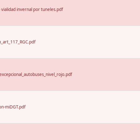
o vialidad invernal por tuneles.pdf
n_art_117_RGC.pdf
excepcional_autobuses_nivel_rojo.pdf
on-miDGT.pdf