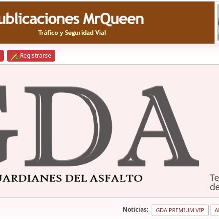
Registrarse
Te
de
Noticias:
GDA PREMIUM VIP
A