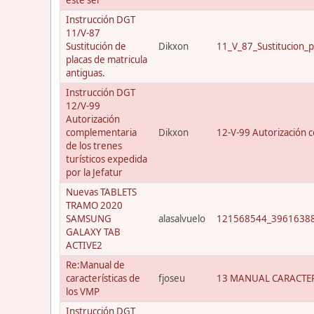
Instrucción DGT
11/V-87
Sustitución de
Dikxon
11_V_87_Sustitucion_p
placas de matricula
antiguas.
Instrucción DGT
12/V-99
Autorización
complementaria
Dikxon
12-V-99 Autorización c
de los trenes
turísticos expedida
por la Jefatur
Nuevas TABLETS
TRAMO 2020
SAMSUNG
alasalvuelo
121568544_39616388
GALAXY TAB
ACTIVE2
Re:Manual de
características de
fjoseu
13 MANUAL CARACTER
los VMP
Instrucción DGT