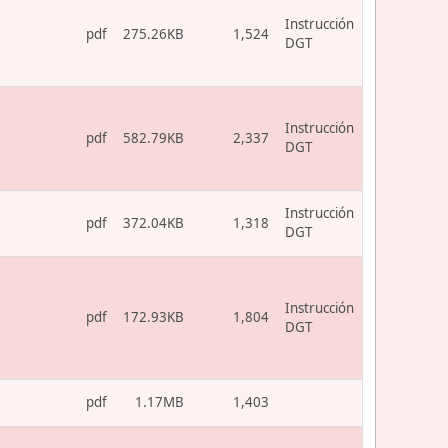
Instrucción
pdf
275.26KB
1,524
DGT
Instrucción
pdf
582.79KB
2,337
DGT
Instrucción
pdf
372.04KB
1,318
DGT
Instrucción
pdf
172.93KB
1,804
DGT
pdf
1.17MB
1,403