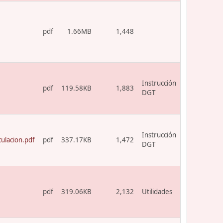
pdf
1.66MB
1,448
Instrucción
pdf
119.58KB
1,883
DGT
Instrucción
ulacion.pdf
pdf
337.17KB
1,472
DGT
pdf
319.06KB
2,132
Utilidades