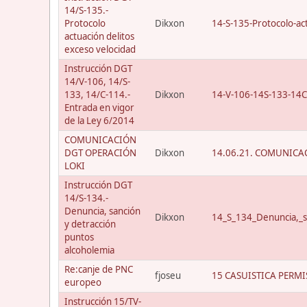
14/S-135.-
Protocolo
Dikxon
14-S-135-Protocolo-act
actuación delitos
exceso velocidad
Instrucción DGT
14/V-106, 14/S-
133, 14/C-114.-
Dikxon
14-V-106-14S-133-14C
Entrada en vigor
de la Ley 6/2014
COMUNICACIÓN
DGT OPERACIÓN
Dikxon
14.06.21. COMUNICAC
LOKI
Instrucción DGT
14/S-134.-
Denuncia, sanción
Dikxon
14_S_134_Denuncia,_s
y detracción
puntos
alcoholemia
Re:canje de PNC
fjoseu
15 CASUISTICA PERMI
europeo
Instrucción 15/TV-