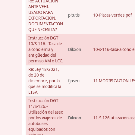
Re: ACTUACION
ANTE VEHI.
USADO PARA
pitutis
10-Placas-verdes.pdf
EXPORTACION.
DOCUMENTACION
QUE NECESITA?
Instrucción DGT
10/S-116.- Tasa de
alcoholemia y
Dikxon
10-s-116-tasa-alcohol
antigüedad del
permiso AM o LCC.
Re:Ley 18/2021,
de 20 de
diciembre, por la
fjoseu
11 MODIFICACION LEY
que se modifica la
LTSV.
Instrucción DGT
11/S-126.-
Utilización del aseo
por los viajeros de
Dikxon
11-S-126 utilización a
autobuses
equipados con
este ser