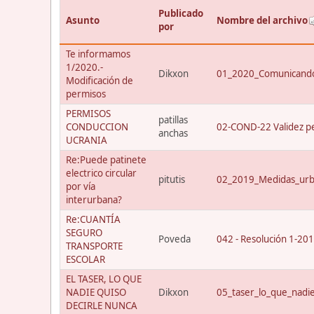
Publicado
Asunto
Nombre del archivo
por
Te informamos
1/2020.-
Dikxon
01_2020_Comunicando
Modificación de
permisos
PERMISOS
patillas
CONDUCCION
02-COND-22 Validez p
anchas
UCRANIA
Re:Puede patinete
electrico circular
pitutis
02_2019_Medidas_urba
por vía
interurbana?
Re:CUANTÍA
SEGURO
Poveda
042 - Resolución 1-20
TRANSPORTE
ESCOLAR
EL TASER, LO QUE
NADIE QUISO
Dikxon
05_taser_lo_que_nadi
DECIRLE NUNCA