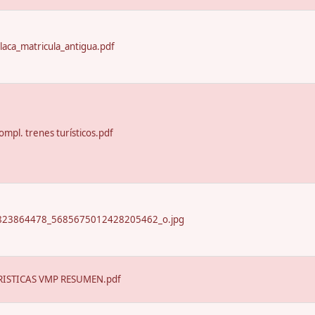
laca_matricula_antigua.pdf
ompl. trenes turísticos.pdf
23864478_5685675012428205462_o.jpg
ISTICAS VMP RESUMEN.pdf