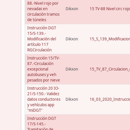
88.-Nivel rojo por
nevadas en
Dikxon
15 TV-88 Nivel circ roj
circulación tramos
de túneles
Instrucción DGT
15/S-139.-
Modificación del
Dikxon
15_S_139_Modificacio
artículo 117
RGCirculación
Instrucción 15/TV-
87.-Circulación
excepcional
Dikxon
15_TV_87_Circulacion_
autobuses y veh
pesados por nieve
Instrucción 20 IO-
21/S-150.- Validez
datos conductores
Dikxon
16_03_2020_Instrucci
y vehículos app
"miDGT"
Instrucción DGT
17/S-145.-
Tramitación de