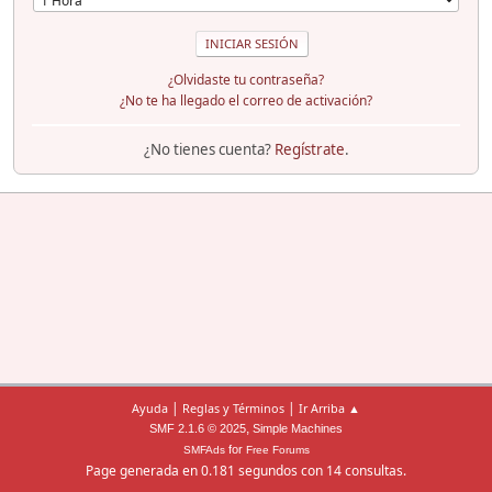
¿Olvidaste tu contraseña?
¿No te ha llegado el correo de activación?
¿No tienes cuenta?
Regístrate
.
|
|
Ayuda
Reglas y Términos
Ir Arriba ▲
,
SMF 2.1.6 © 2025
Simple Machines
for
SMFAds
Free Forums
Page generada en 0.181 segundos con 14 consultas.