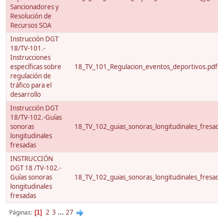
Sancionadores y
Resolución de
Recursos SOA
Instrucción DGT
18/TV-101.-
Instrucciones
específicas sobre
18_TV_101_Regulacion_eventos_deportivos.pdf
regulación de
tráfico para el
desarrollo
Instrucción DGT
18/TV-102.-Guías
sonoras
18_TV_102_guias_sonoras_longitudinales_fresa
longitudinales
fresadas
INSTRUCCIÓN
DGT 18 /TV-102.-
Guías sonoras
18_TV_102_guias_sonoras_longitudinales_fresa
longitudinales
fresadas
2
3
...
27
Páginas
1