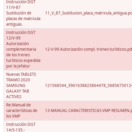
Instrucción DGT
11/V-87
Sustitución de
11_V_87_Sustitucion_placa_matricula_antigua.p
placas de matricula
antiguas.
Instrucción DGT
12/V-99
Autorización
complementaria
12-V-99 Autorización compl. trenes turísticos.pd
de los trenes
turísticos expedida
por la Jefatur
Nuevas TABLETS
TRAMO 2020
SAMSUNG
121568544_3961638823864478_56856750124
GALAXY TAB
ACTIVE2
Re:Manual de
características de
13 MANUAL CARACTERISTICAS VMP RESUMEN.
los VMP
Instrucción DGT
14/S-135.-