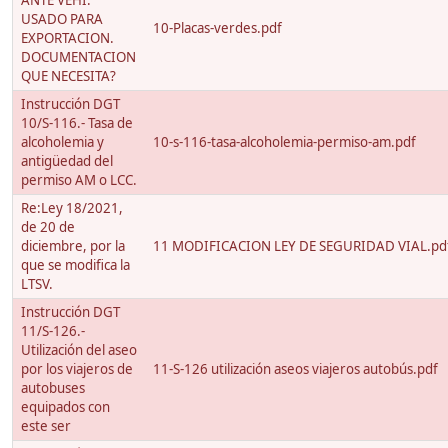
ANTE VEHI.
USADO PARA
10-Placas-verdes.pdf
EXPORTACION.
DOCUMENTACION
QUE NECESITA?
Instrucción DGT
10/S-116.- Tasa de
alcoholemia y
10-s-116-tasa-alcoholemia-permiso-am.pdf
antigüedad del
permiso AM o LCC.
Re:Ley 18/2021,
de 20 de
diciembre, por la
11 MODIFICACION LEY DE SEGURIDAD VIAL.pd
que se modifica la
LTSV.
Instrucción DGT
11/S-126.-
Utilización del aseo
por los viajeros de
11-S-126 utilización aseos viajeros autobús.pdf
autobuses
equipados con
este ser