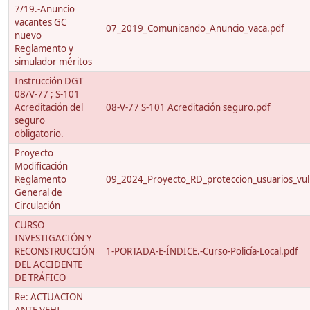
7/19.-Anuncio
vacantes GC
07_2019_Comunicando_Anuncio_vaca.pdf
nuevo
Reglamento y
simulador méritos
Instrucción DGT
08/V-77 ; S-101
Acreditación del
08-V-77 S-101 Acreditación seguro.pdf
seguro
obligatorio.
Proyecto
Modificación
Reglamento
09_2024_Proyecto_RD_proteccion_usuarios_vuln
General de
Circulación
CURSO
INVESTIGACIÓN Y
RECONSTRUCCIÓN
1-PORTADA-E-ÍNDICE.-Curso-Policía-Local.pdf
DEL ACCIDENTE
DE TRÁFICO
Re: ACTUACION