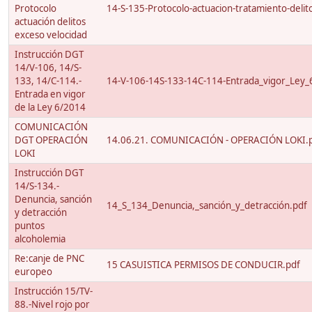
Protocolo
14-S-135-Protocolo-actuacion-tratamiento-delito
actuación delitos
exceso velocidad
Instrucción DGT
14/V-106, 14/S-
133, 14/C-114.-
14-V-106-14S-133-14C-114-Entrada_vigor_Ley_
Entrada en vigor
de la Ley 6/2014
COMUNICACIÓN
DGT OPERACIÓN
14.06.21. COMUNICACIÓN - OPERACIÓN LOKI.
LOKI
Instrucción DGT
14/S-134.-
Denuncia, sanción
14_S_134_Denuncia,_sanción_y_detracción.pdf
y detracción
puntos
alcoholemia
Re:canje de PNC
15 CASUISTICA PERMISOS DE CONDUCIR.pdf
europeo
Instrucción 15/TV-
88.-Nivel rojo por