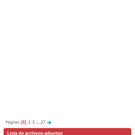
2
3
...
27
Páginas
1
Lista de archivos adjuntos