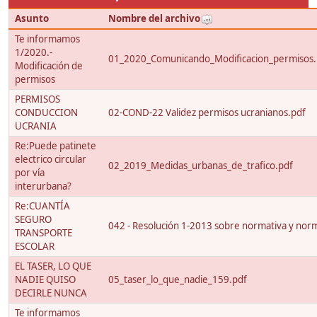
Asunto
Nombre del archivo
Te informamos
1/2020.-
01_2020_Comunicando_Modificacion_permisos.
Modificación de
permisos
PERMISOS
CONDUCCION
02-COND-22 Validez permisos ucranianos.pdf
UCRANIA
Re:Puede patinete
electrico circular
02_2019_Medidas_urbanas_de_trafico.pdf
por vía
interurbana?
Re:CUANTÍA
SEGURO
042 - Resolución 1-2013 sobre normativa y nor
TRANSPORTE
ESCOLAR
EL TASER, LO QUE
NADIE QUISO
05_taser_lo_que_nadie_159.pdf
DECIRLE NUNCA
Te informamos