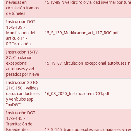
nevadas en
15 TV-88 Nivel circ rojo vialidad invernal por tun
circulación tramos
de túneles
Instrucción DGT
15/S-139.-
Modificación del
15_S_139_Modificacion_art_117_RGC.pdf
artículo 117
RGCirculación
Instrucción 15/TV-
87.-Circulación
excepcional
15_TV_87_Circulacion_excepcional_autobuses_ni
autobuses y veh
pesados por nieve
Instrucción 20 IO-
21/S-150.- Validez
datos conductores
16_03_2020_Instruccion-miDGT.pdf
y vehículos app
"miDGT"
Instrucción DGT
17/S-145.-
Tramitación de
Expedientes
17_S_145_tramitac_exptes_sancionadores_y_res