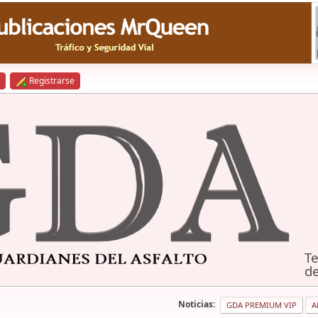
Registrarse
Te
de
Noticias:
GDA PREMIUM VIP
A