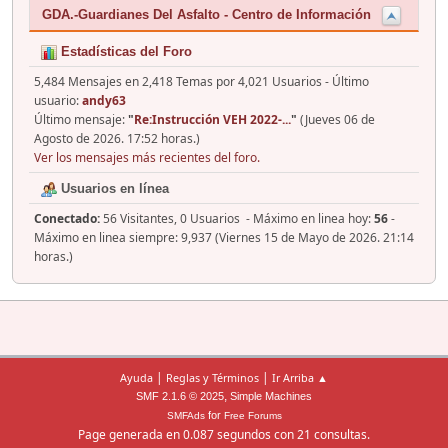
GDA.-Guardianes Del Asfalto - Centro de Información
Estadísticas del Foro
5,484 Mensajes en 2,418 Temas por 4,021 Usuarios - Último
usuario:
andy63
Último mensaje:
"
Re:Instrucción VEH 2022-...
"
(Jueves 06 de
Agosto de 2026. 17:52 horas.)
Ver los mensajes más recientes del foro.
Usuarios en línea
Conectado:
56 Visitantes, 0 Usuarios - Máximo en linea hoy:
56
-
Máximo en linea siempre: 9,937 (Viernes 15 de Mayo de 2026. 21:14
horas.)
|
|
Ayuda
Reglas y Términos
Ir Arriba ▲
,
SMF 2.1.6 © 2025
Simple Machines
for
SMFAds
Free Forums
Page generada en 0.087 segundos con 21 consultas.