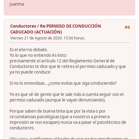
Juanma
Conductores
/
Re:PERMISO DE CONDUCCIÓN
#9
CADUCADO (ACTUACIÓN)
Viernes 21 de Agosto de 2020. 15:56 horas.
Es el eterno debate.
Yo lo que no entiendo és ésto:
precisamente el artículo 12 del Reglamento General de
Conductores te dice que le retires el permiso caducado y que
ya no puede conducir.
Si no lo inmovilizas...¿como evitas que siga conduciendo?
Yo es que sé de gente que le sale más a cuenta seguir con el
permiso caducado (aunque le vayan denunciando).
Porque saben de buena tinta que por la vista o por
circunstancias psicológicas (que a nosotros a primera
impresión se nos escapan) nunca va a pasar el psicotécnico de
conductores.
Otra cosa. Justificamos el hecho de que no hay movilicemos un