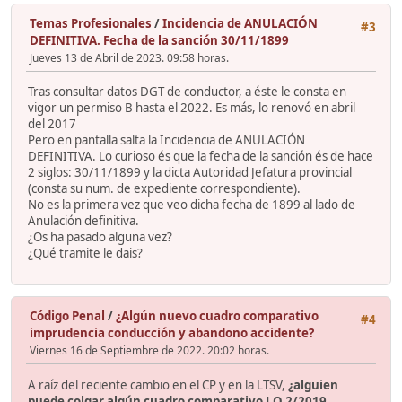
Temas Profesionales
/
Incidencia de ANULACIÓN
#3
DEFINITIVA. Fecha de la sanción 30/11/1899
Jueves 13 de Abril de 2023. 09:58 horas.
Tras consultar datos DGT de conductor, a éste le consta en
vigor un permiso B hasta el 2022. Es más, lo renovó en abril
del 2017
Pero en pantalla salta la Incidencia de ANULACIÓN
DEFINITIVA. Lo curioso és que la fecha de la sanción és de hace
2 siglos: 30/11/1899 y la dicta Autoridad Jefatura provincial
(consta su num. de expediente correspondiente).
No es la primera vez que veo dicha fecha de 1899 al lado de
Anulación definitiva.
¿Os ha pasado alguna vez?
¿Qué tramite le dais?
Código Penal
/
¿Algún nuevo cuadro comparativo
#4
imprudencia conducción y abandono accidente?
Viernes 16 de Septiembre de 2022. 20:02 horas.
A raíz del reciente cambio en el CP y en la LTSV,
¿alguien
puede colgar algún cuadro comparativo LO 2/2019