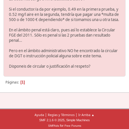
Si el conductor/a da por ejemplo, 0.49 en la primera prueba, y
0.52 mg/l aire en la segunda, tendría que pagar una *multa de
500 o de 1000 € dependiendo* de si tomamos una u otra tasa.
En el ámbito penal está claro, pues así lo establece la Circular
FGE del 2011. Sólo es penal si las 2 pruebas dan resultado
penal...
Pero en el ámbito administrativo NO he encontrado la circular
de DGT o instrucción policial alguna sobre este tema.
Disponeis de circular o justificación al respeto?
Páginas
1
|
|
Ayuda
Reglas y Términos
Ir Arriba ▲
,
SMF 2.1.6 © 2025
Simple Machines
for
SMFAds
Free Forums