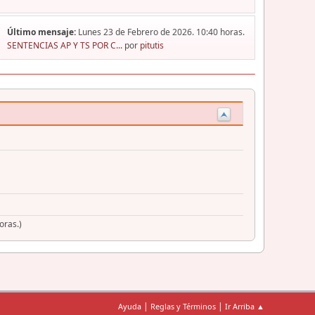
Último mensaje:
Lunes 23 de Febrero de 2026. 10:40 horas.
SENTENCIAS AP Y TS POR C...
por
pitutis
oras.)
|
|
Ayuda
Reglas y Términos
Ir Arriba ▲