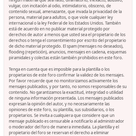
ningún material que sea falso, difamatorio, inexacto, abusivo,
vulgar, con incitación al odio, intimidatorio, obsceno, de
contenido sexual, amenazante, que invada la privacidad de la
persona, material para adultos, o que viole cualquier ley
internacional o la ley Federal de los Estados Unidos. También
está de acuerdo en no publicar material protegido por
derechos de autor a menos que usted sea el propietario de los
derechos o tenga el consentimiento por escrito del propietario
de dicho material protegido. El spam (mensajes no deseados),
flooding (repetición), anuncios, mensajes en cadena, esquemas
piramidales y colectas están también prohibidos en este foro.
Tenga en cuenta que es imposible para la plantilla o los
propietarios de este foro confirmar la validez de los mensajes.
Por favor recuerde que no monitorizamos activamente los
mensajes publicados, y por tanto, no somos responsables de su
contenido. No garantizamos la exactitud, integridad o utilidad
de ninguna información presentada. Los mensajes publicados
expresan la opinión del autor, y no necesariamente las
opiniones de este foro, su plantilla, sus subsidiarios, o los
propietarios. Se invita a cualquiera que considere que un
mensaje publicado es censurable a notificarlo al administrador
o moderador del foro de manera inmediata. La plantilla y el
propietario del foro se reservan el derecho a eliminar