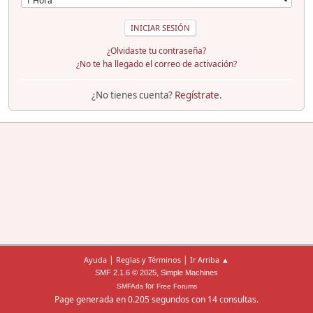
¿Olvidaste tu contraseña?
¿No te ha llegado el correo de activación?
¿No tienes cuenta?
Regístrate
.
|
|
Ayuda
Reglas y Términos
Ir Arriba ▲
,
SMF 2.1.6 © 2025
Simple Machines
for
SMFAds
Free Forums
Page generada en 0.205 segundos con 14 consultas.