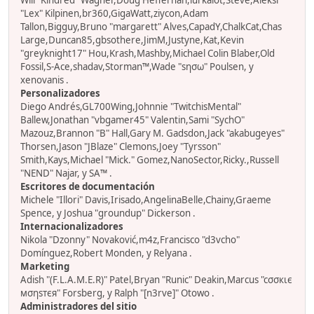
Will "Kindred" Wagner,Doug Heffernan,lurkalot,Steve,Aleksi
"Lex" Kilpinen,br360,GigaWatt,ziycon,Adam
Tallon,Bigguy,Bruno "margarett" Alves,CapadY,ChalkCat,Chas
Large,Duncan85,gbsothere,JimM,Justyne,Kat,Kevin
"greyknight17" Hou,Krash,Mashby,Michael Colin Blaber,Old
Fossil,S-Ace,shadav,Storman™,Wade "sησω" Poulsen, y
xenovanis .
Personalizadores
Diego Andrés,GL700Wing,Johnnie "TwitchisMental"
Ballew,Jonathan "vbgamer45" Valentin,Sami "SychO"
Mazouz,Brannon "B" Hall,Gary M. Gadsdon,Jack "akabugeyes"
Thorsen,Jason "JBlaze" Clemons,Joey "Tyrsson"
Smith,Kays,Michael "Mick." Gomez,NanoSector,Ricky.,Russell
"NEND" Najar, y SA™ .
Escritores de documentación
Michele "Illori" Davis,Irisado,AngelinaBelle,Chainy,Graeme
Spence, y Joshua "groundup" Dickerson .
Internacionalizadores
Nikola "Dzonny" Novaković,m4z,Francisco "d3vcho"
Domínguez,Robert Monden, y Relyana .
Marketing
Adish "(F.L.A.M.E.R)" Patel,Bryan "Runic" Deakin,Marcus "cσσкιє
мσηѕтєя" Forsberg, y Ralph "[n3rve]" Otowo .
Administradores del sitio