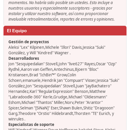
momentos. No habría sido posible sin ustedes. Esto incluye a
nuestros usuarios y especialmente suscriptores - gracias por
instalar y utilizar nuestro software, así como proporcionar
invaluable retroalimentación, reportes de errores y opiniones.
El Equipo
Gestión de proyectos
Aleksi "Lex" Kilpinen,Michele "Illori" Davis,Jessica "Suki"
González, y Will "Kindred" Wagner .
Desarrolladores
Jon "Sesquipedalian" Stovell,John "live627" Rayes,Oscar "Ozp"
Rydhé,Aaron van Geffen,Antechinus,Bjoern "Bloc"
Kristiansen,Brad "IchBin™" Grow,Colin
Schoen,emanuele,Hendrik Jan "Compuart" Visser,Jessica "Suki"
González,Jon "Sesquipedalian" Stovell,Juan "JayBachatero"
Hernandez,Karl "RegularExpression" Benson,Matthew
"Labradoodle-360" Kerle,Grudge,Michael "Oldiesmann"
Eshom,Michael "Thantos" Miller,Norv,Peter "Arantor"
Spicer,Selman "[SiNaN]" Eser,Shawn Bulen,Shitiz "Dragooon"
Garg,Theodore "Orstio" Hildebrandt,Thorsten "TE" Eurich, y
winrules .
Especialistas de soporte