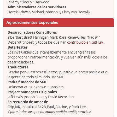
Jeremy "SleePy" Darwood.
Administradores de los servidores
Derek Schwab,Michael Johnson, y Liroy van Hoewijk.
Agradecimientos Especiales
Desarrolladores Consultores
albertlast,Brett Flannigan,Mark Rose,René-Gilles "Nao 尚"
Deberdt,tinoest, y todos los que han
contribuido en GitHub
.
Beta Tester
Los invaluables que incansablemente encuentran fallos,
proporcionan retroalimentación, y vuelven aún más locos a los
desarrolladores.
Traductores
Gracias por vuestros esfuerzos, puesto que hacen posible que
la gente de todo el mundo use SMF.
Padre fundador de SMF
Unknown W. "[Unknown]" Brackets.
Project Managers Originales
Jeff Lewis,Joseph Fung, y David Recordon.
En recuerdo de amor de
Crip,K@,metallica48423,Paul_Pauline, y Rock Lee .
Y para todos los que hayamos podido omitir, ¡gracias!