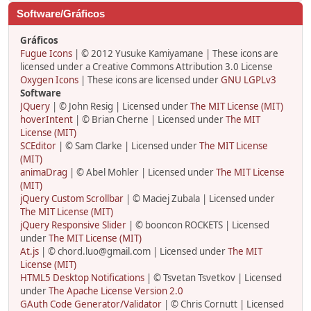
Software/Gráficos
Gráficos
Fugue Icons
| © 2012 Yusuke Kamiyamane | These icons are
licensed under a Creative Commons Attribution 3.0 License
Oxygen Icons
| These icons are licensed under
GNU LGPLv3
Software
JQuery
| © John Resig | Licensed under
The MIT License (MIT)
hoverIntent
| © Brian Cherne | Licensed under
The MIT
License (MIT)
SCEditor
| © Sam Clarke | Licensed under
The MIT License
(MIT)
animaDrag
| © Abel Mohler | Licensed under
The MIT License
(MIT)
jQuery Custom Scrollbar
| © Maciej Zubala | Licensed under
The MIT License (MIT)
jQuery Responsive Slider
| © booncon ROCKETS | Licensed
under
The MIT License (MIT)
At.js
| © chord.luo@gmail.com | Licensed under
The MIT
License (MIT)
HTML5 Desktop Notifications
| © Tsvetan Tsvetkov | Licensed
under
The Apache License Version 2.0
GAuth Code Generator/Validator
| © Chris Cornutt | Licensed