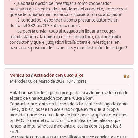
- ¿Cabría la opción de investigarla como cooperador
necesario de un delito de abandono del accidente, entonces si
que se le tomaría manifestación si quisiera con su abogado?
- El conductor, respondería como presunto autor de un
delito del 382 bis CP? Entiendo que sí.
- Se podría enviar todo al Juzgado sin llegar a recoger
manifestación a la quien dice ser conductora, ni al presunto
conductor, y que el Juzgado/Fiscalía citara e investigara, en
base a la exposición de los hechos y manifestación de testigos?.
Vehículos
/
Actuación con Cuca Bike
#3
Miércoles 06 de Marzo de 2024. 16:45 horas.
Hola buenas tardes, quería preguntar si a alguien se le ha dado
el caso de una actuación con una "Cuca Bike".
Conductor presenta certificado de fabricante catalogada como
EPAC, si bien, posee un acelerador que evita que la propia
bicicleta funcione como debe de funcionar propiamente dicho
la EPAC. Es decir el conductor no emplea los pedales ya que
funciona impulsándose mediante el acelerador supera los 6
km/h.
Se trataría como una EPAC modificada que se convierte en L1E