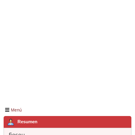
Menú
Resumen
fjoseu