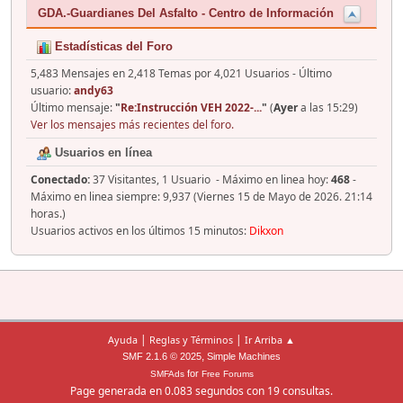
GDA.-Guardianes Del Asfalto - Centro de Información
Estadísticas del Foro
5,483 Mensajes en 2,418 Temas por 4,021 Usuarios - Último
usuario:
andy63
Último mensaje:
"
Re:Instrucción VEH 2022-...
"
(
Ayer
a las 15:29)
Ver los mensajes más recientes del foro.
Usuarios en línea
Conectado:
37 Visitantes, 1 Usuario - Máximo en linea hoy:
468
-
Máximo en linea siempre: 9,937 (Viernes 15 de Mayo de 2026. 21:14
horas.)
Usuarios activos en los últimos 15 minutos:
Dikxon
|
|
Ayuda
Reglas y Términos
Ir Arriba ▲
,
SMF 2.1.6 © 2025
Simple Machines
for
SMFAds
Free Forums
Page generada en 0.083 segundos con 19 consultas.