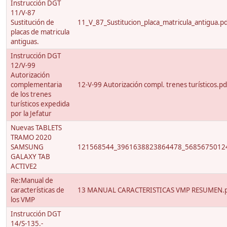
Instrucción DGT
11/V-87
Sustitución de
11_V_87_Sustitucion_placa_matricula_antigua.p
placas de matricula
antiguas.
Instrucción DGT
12/V-99
Autorización
complementaria
12-V-99 Autorización compl. trenes turísticos.pd
de los trenes
turísticos expedida
por la Jefatur
Nuevas TABLETS
TRAMO 2020
SAMSUNG
121568544_3961638823864478_56856750124
GALAXY TAB
ACTIVE2
Re:Manual de
características de
13 MANUAL CARACTERISTICAS VMP RESUMEN.
los VMP
Instrucción DGT
14/S-135.-