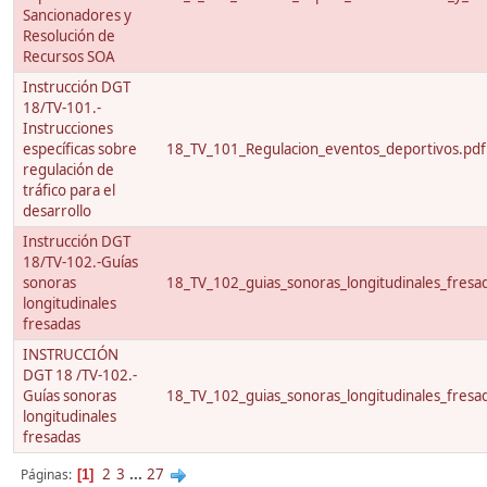
Sancionadores y
Resolución de
Recursos SOA
Instrucción DGT
18/TV-101.-
Instrucciones
específicas sobre
18_TV_101_Regulacion_eventos_deportivos.pdf
regulación de
tráfico para el
desarrollo
Instrucción DGT
18/TV-102.-Guías
sonoras
18_TV_102_guias_sonoras_longitudinales_fresa
longitudinales
fresadas
INSTRUCCIÓN
DGT 18 /TV-102.-
Guías sonoras
18_TV_102_guias_sonoras_longitudinales_fresa
longitudinales
fresadas
2
3
...
27
Páginas
1