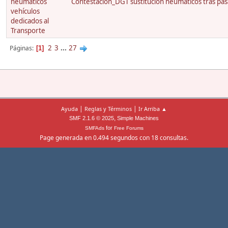
neumáticos
Contestación_DGT sustitución neumáticos tras pas
vehículos
dedicados al
Transporte
2
3
...
27
Páginas
1
|
|
Ayuda
Reglas y Términos
Ir Arriba ▲
,
SMF 2.1.6 © 2025
Simple Machines
for
SMFAds
Free Forums
Page generada en 0.494 segundos con 18 consultas.