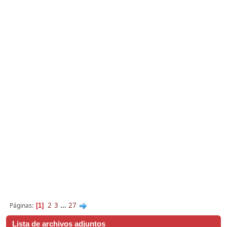
2
3
...
27
Páginas
1
Lista de archivos adjuntos