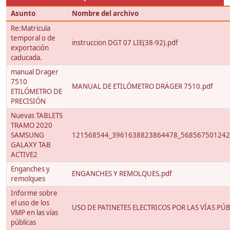
Asunto
Nombre del archivo
Re:Matricula
temporal o de
instruccion DGT 07 LIE(38-92).pdf
exportación
caducada.
manual Drager
7510
MANUAL DE ETILÓMETRO DRÄGER 7510.pdf
ETILÓMETRO DE
PRECISIÓN
Nuevas TABLETS
TRAMO 2020
SAMSUNG
121568544_3961638823864478_568567501242
GALAXY TAB
ACTIVE2
Enganches y
ENGANCHES Y REMOLQUES.pdf
remolques
Informe sobre
el uso de los
USO DE PATINETES ELECTRICOS POR LAS VÍAS PÚB
VMP en las vías
públicas