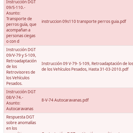
Instrucción DGT
09/S-110.-
Asunto:
Transporte de
instruccion 09s110 transporte perros guia.pdf
perros guía, que
acompañan a
personas ciegas
o con d
Instrucción DGT
09/V-79 y S-109,
Retroadaptación
Instrucción 09 V-79- S-109, Retroadaptación de lo
de los
de los Vehículos Pesados, Hasta 31-03-2010.pdf
Retrovisores de
los Vehículos
Pesados.
Instrucción DGT
08/V-74.-
8-V-74 Autocaravanas.pdf
Asunto:
Autocaravanas
Respuesta DGT
sobre anomalías
en los