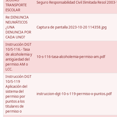
SEGURO
Seguro Responsabilidad Civil Ilimitada Resol 2003
TRANSPORTE
ESCOLAR
Re:DENUNCIA
NEUMÁTICOS
¿UNA
Captura de pantalla 2023-10-20 114358.jpg
DENUNCIA POR
CADA UNO?
Instrucción DGT
10/S-116.- Tasa
de alcoholemia y
10-s-116-tasa-alcoholemia-permiso-am.pdf
antigüedad del
permiso AM o
LCC.
Instrucción DGT
10/S-119
Aplicación del
sistema del
instruccion-dgt-10-s-119-permiso-x-puntos.pdf
permiso por
puntos a los
titulares de
permiso o