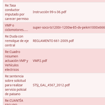
Re:Tasa
conductor
Instrucción 99-s-36.pdf
imputado por
carecer permiso
VMP o
super-soco-ts1200r-1200w-85-dv-pekm1000x66
ciclomotores.....
Re:Duda con
remolque de eje
REGLAMENTO 661-2009.pdf
central
Re:Cuadro
resumen
actuación VMP y
VMP2.pdf
Vehículos
electricos
Re:sentencia
sobre solicitud
para realizar
STSJ_GAL_4567_2012.pdf
servicio policial
de paisano
Re:CUANTÍA