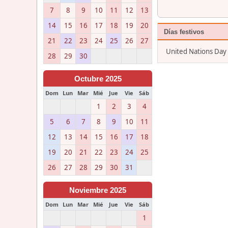
7
8
9
10
11
12
13
14
15
16
17
18
19
20
Días festivos
21
22
23
24
25
26
27
United Nations Day 
28
29
30
Octubre 2025
Dom
Lun
Mar
Mié
Jue
Vie
Sáb
1
2
3
4
5
6
7
8
9
10
11
12
13
14
15
16
17
18
19
20
21
22
23
24
25
26
27
28
29
30
31
Noviembre 2025
Dom
Lun
Mar
Mié
Jue
Vie
Sáb
1