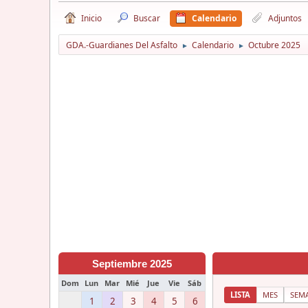
Inicio
Buscar
Calendario
Adjuntos
GDA.-Guardianes Del Asfalto
Calendario
Octubre 2025
►
►
Septiembre 2025
Dom
Lun
Mar
Mié
Jue
Vie
Sáb
LISTA
MES
SEM
1
2
3
4
5
6