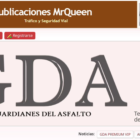
Registrarse
Te
de
Noticias:
GDA PREMIUM VIP
A