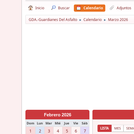
Inicio
Buscar
Calendario
Adjuntos
GDA.-Guardianes Del Asfalto
Calendario
Marzo 2026
►
►
Febrero 2026
Dom
Lun
Mar
Mié
Jue
Vie
Sáb
LISTA
MES
SEM
1
2
3
4
5
6
7