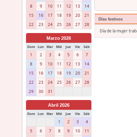
8
9
10
11
12
13
14
15
16
17
18
19
20
21
Días festivos
22
23
24
25
26
27
28
Día de la mujer tra
Marzo 2026
Dom
Lun
Mar
Mié
Jue
Vie
Sáb
1
2
3
4
5
6
7
8
9
10
11
12
13
14
15
16
17
18
19
20
21
22
23
24
25
26
27
28
29
30
31
Abril 2026
Dom
Lun
Mar
Mié
Jue
Vie
Sáb
1
2
3
4
5
6
7
8
9
10
11