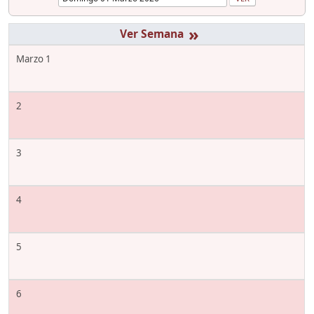
»
Marzo 1
2
3
4
5
6