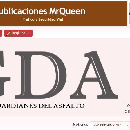
Registrarse
Te
de
Noticias:
GDA PREMIUM VIP
A