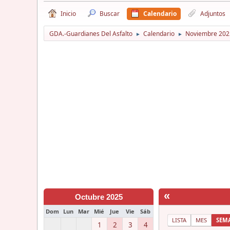
Inicio
Buscar
Calendario
Adjuntos
GDA.-Guardianes Del Asfalto
Calendario
Noviembre 202
►
►
«
Octubre 2025
Dom
Lun
Mar
Mié
Jue
Vie
Sáb
LISTA
MES
SEM
1
2
3
4