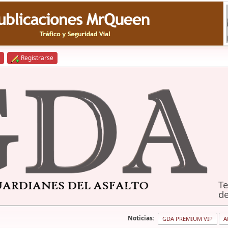
Registrarse
Te
de
Noticias:
GDA PREMIUM VIP
A