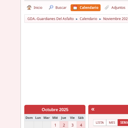
Inicio
Buscar
Calendario
Adjuntos
GDA.-Guardianes Del Asfalto
Calendario
Noviembre 202
►
►
«
Octubre 2025
Dom
Lun
Mar
Mié
Jue
Vie
Sáb
LISTA
MES
SEM
1
2
3
4