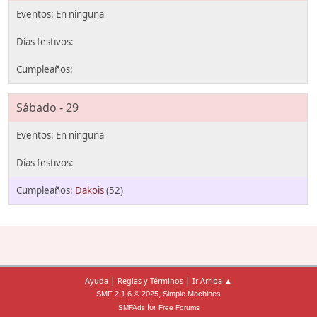
Sábado - 29
Dakois
(52)
|
|
Ayuda
Reglas y Términos
Ir Arriba ▲
,
SMF 2.1.6 © 2025
Simple Machines
for
SMFAds
Free Forums