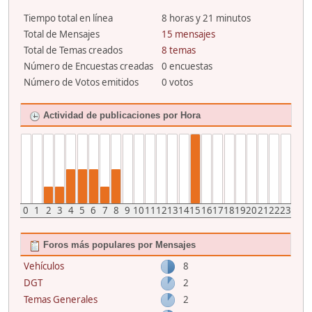
Tiempo total en línea
8 horas y 21 minutos
Total de Mensajes
15 mensajes
Total de Temas creados
8 temas
Número de Encuestas creadas
0 encuestas
Número de Votos emitidos
0 votos
Actividad de publicaciones por Hora
0
1
2
3
4
5
6
7
8
9
10
11
12
13
14
15
16
17
18
19
20
21
22
23
Foros más populares por Mensajes
Vehículos
8
DGT
2
Temas Generales
2