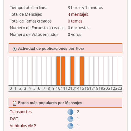
Tiempo total en línea
3 horas y 1 minutos
Total de Mensajes
4 mensajes
Total de Temas creados
0 temas
Número de Encuestas creadas
0 encuestas
Número de Votos emitidos
0 votos
Actividad de publicaciones por Hora
0
1
2
3
4
5
6
7
8
9
10
11
12
13
14
15
16
17
18
19
20
21
22
23
Foros más populares por Mensajes
Transportes
2
DGT
1
Vehículos VMP
1