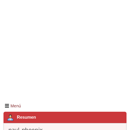
Menú
Resumen
paul_phoenix