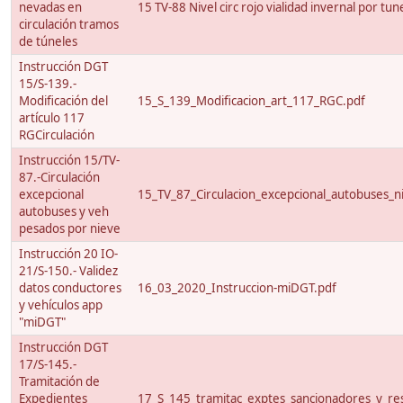
nevadas en
15 TV-88 Nivel circ rojo vialidad invernal por tun
circulación tramos
de túneles
Instrucción DGT
15/S-139.-
Modificación del
15_S_139_Modificacion_art_117_RGC.pdf
artículo 117
RGCirculación
Instrucción 15/TV-
87.-Circulación
excepcional
15_TV_87_Circulacion_excepcional_autobuses_ni
autobuses y veh
pesados por nieve
Instrucción 20 IO-
21/S-150.- Validez
datos conductores
16_03_2020_Instruccion-miDGT.pdf
y vehículos app
"miDGT"
Instrucción DGT
17/S-145.-
Tramitación de
Expedientes
17_S_145_tramitac_exptes_sancionadores_y_res