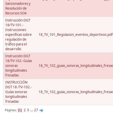
Sancionadores y
Resolución de
Recursos SOA
Instrucción DGT
18/TV-101.-
Instrucciones
específicas sobre
18_TV_101_Regulacion_eventos_deportivos.pdf
regulación de
tráfico para el
desarrollo
Instrucción DGT
18/TV-102.-Guías
sonoras
18_TV_102_guias_sonoras_longitudinales_fresa
longitudinales
fresadas
INSTRUCCIÓN
DGT 18 /TV-102.-
Guías sonoras
18_TV_102_guias_sonoras_longitudinales_fresa
longitudinales
fresadas
2
3
...
27
Páginas
1