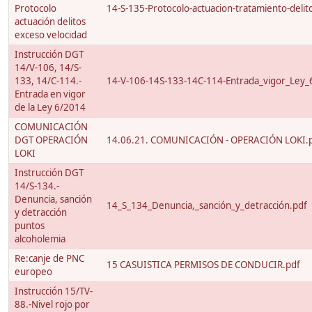
Protocolo
14-S-135-Protocolo-actuacion-tratamiento-delito
actuación delitos
exceso velocidad
Instrucción DGT
14/V-106, 14/S-
133, 14/C-114.-
14-V-106-14S-133-14C-114-Entrada_vigor_Ley_
Entrada en vigor
de la Ley 6/2014
COMUNICACIÓN
DGT OPERACIÓN
14.06.21. COMUNICACIÓN - OPERACIÓN LOKI.
LOKI
Instrucción DGT
14/S-134.-
Denuncia, sanción
14_S_134_Denuncia,_sanción_y_detracción.pdf
y detracción
puntos
alcoholemia
Re:canje de PNC
15 CASUISTICA PERMISOS DE CONDUCIR.pdf
europeo
Instrucción 15/TV-
88.-Nivel rojo por