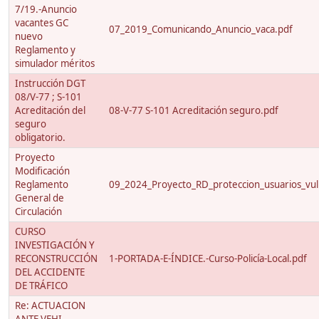
7/19.-Anuncio
vacantes GC
07_2019_Comunicando_Anuncio_vaca.pdf
nuevo
Reglamento y
simulador méritos
Instrucción DGT
08/V-77 ; S-101
Acreditación del
08-V-77 S-101 Acreditación seguro.pdf
seguro
obligatorio.
Proyecto
Modificación
Reglamento
09_2024_Proyecto_RD_proteccion_usuarios_vuln
General de
Circulación
CURSO
INVESTIGACIÓN Y
RECONSTRUCCIÓN
1-PORTADA-E-ÍNDICE.-Curso-Policía-Local.pdf
DEL ACCIDENTE
DE TRÁFICO
Re: ACTUACION