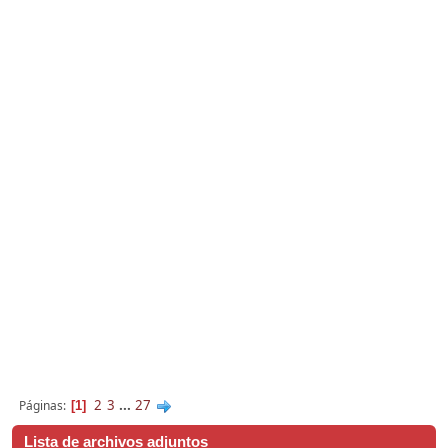
2
3
...
27
Páginas
1
Lista de archivos adjuntos