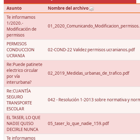
Asunto
Nombre del archivo
Te informamos
1/2020.-
01_2020_Comunicando_Modificacion_permisos.
Modificación de
permisos
PERMISOS
CONDUCCION
02-COND-22 Validez permisos ucranianos.pdf
UCRANIA
Re:Puede patinete
electrico circular
02_2019_Medidas_urbanas_de_trafico.pdf
por vía
interurbana?
Re:CUANTÍA
SEGURO
042 - Resolución 1-2013 sobre normativa y nor
TRANSPORTE
ESCOLAR
EL TASER, LO QUE
NADIE QUISO
05_taser_lo_que_nadie_159.pdf
DECIRLE NUNCA
Te informamos