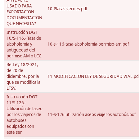
ANTE VEHI.
USADO PARA
10-Placas-verdes.pdf
EXPORTACION.
DOCUMENTACION
QUE NECESITA?
Instrucción DGT
10/S-116.- Tasa de
alcoholemia y
10-s-116-tasa-alcoholemia-permiso-am.pdf
antigüedad del
permiso AM o LCC.
Re:Ley 18/2021,
de 20 de
diciembre, por la
11 MODIFICACION LEY DE SEGURIDAD VIAL.pd
que se modifica la
LTSV.
Instrucción DGT
11/S-126.-
Utilización del aseo
por los viajeros de
11-S-126 utilización aseos viajeros autobús.pdf
autobuses
equipados con
este ser