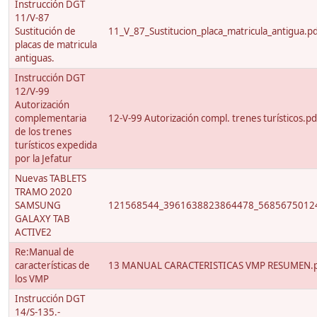
Instrucción DGT
11/V-87
Sustitución de
11_V_87_Sustitucion_placa_matricula_antigua.p
placas de matricula
antiguas.
Instrucción DGT
12/V-99
Autorización
complementaria
12-V-99 Autorización compl. trenes turísticos.pd
de los trenes
turísticos expedida
por la Jefatur
Nuevas TABLETS
TRAMO 2020
SAMSUNG
121568544_3961638823864478_56856750124
GALAXY TAB
ACTIVE2
Re:Manual de
características de
13 MANUAL CARACTERISTICAS VMP RESUMEN.
los VMP
Instrucción DGT
14/S-135.-